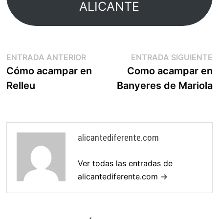
ALICANTE
Navegación
Entrada
E
ENTRADA ANTERIOR
ENTRADA SIGUIENTE
anterior:
s
Cómo acampar en
Como acampar en
de
Relleu
Banyeres de Mariola
entradas
alicantediferente.com
Ver todas las entradas de
alicantediferente.com →