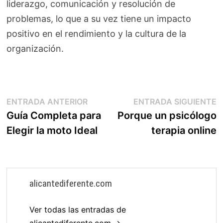
liderazgo, comunicación y resolución de
problemas, lo que a su vez tiene un impacto
positivo en el rendimiento y la cultura de la
organización.
Navegación
Entrada
E
ENTRADA ANTERIOR
ENTRADA SIGUIENTE
anterior:
s
Guía Completa para
Porque un psicólogo
de
Elegir la moto Ideal
terapia online
entradas
alicantediferente.com
Ver todas las entradas de
alicantediferente.com →