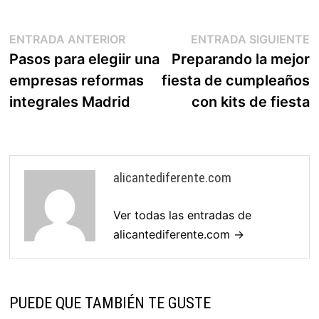
Navegación
Entrada
E
ENTRADA ANTERIOR
ENTRADA SIGUIENTE
anterior:
s
Pasos para elegiir una
Preparando la mejor
de
empresas reformas
fiesta de cumpleaños
entradas
integrales Madrid
con kits de fiesta
alicantediferente.com
Ver todas las entradas de
alicantediferente.com →
PUEDE QUE TAMBIÉN TE GUSTE