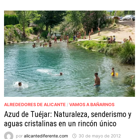
ALREDEDORES DE ALICANTE
/
VAMOS A BAÑARNOS
Azud de Tuéjar: Naturaleza, senderismo y
aguas cristalinas en un rincón único
por
alicantediferente.com
30 de mayo de 2012