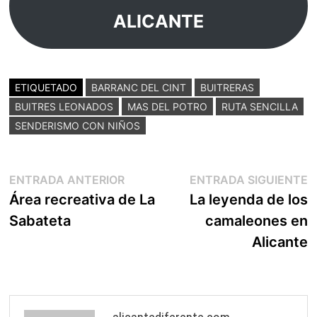
ALICANTE
ETIQUETADO
BARRANC DEL CINT
BUITRERAS
BUITRES LEONADOS
MAS DEL POTRO
RUTA SENCILLA
SENDERISMO CON NIÑOS
Navegación
Entrada
E
ENTRADA ANTERIOR
ENTRADA SIGUIENTE
anterior:
s
Área recreativa de La
La leyenda de los
de
Sabateta
camaleones en
entradas
Alicante