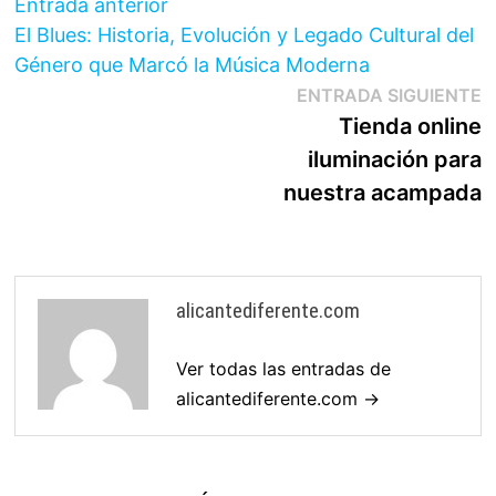
Navegación
Entrada
Entrada anterior
anterior:
El Blues: Historia, Evolución y Legado Cultural del
de
Género que Marcó la Música Moderna
entradas
E
ENTRADA SIGUIENTE
s
Tienda online
iluminación para
nuestra acampada
alicantediferente.com
Ver todas las entradas de
alicantediferente.com →